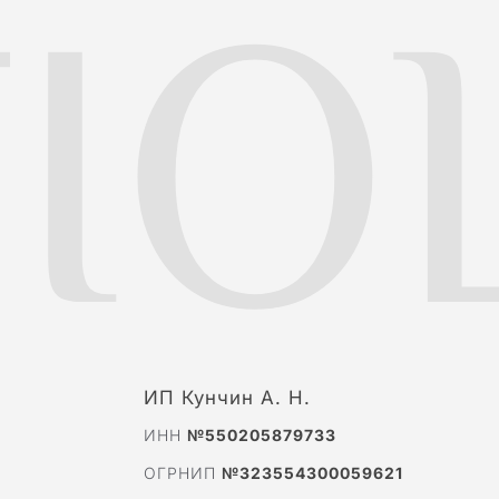
IO
ИП Кунчин А. Н.
ИНН
№550205879733
ОГРНИП
№323554300059621