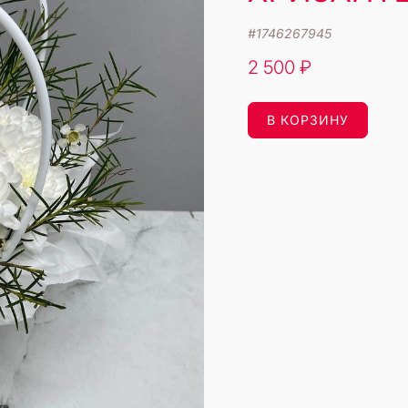
#
1746267945
2 500 ₽
В КОРЗИНУ