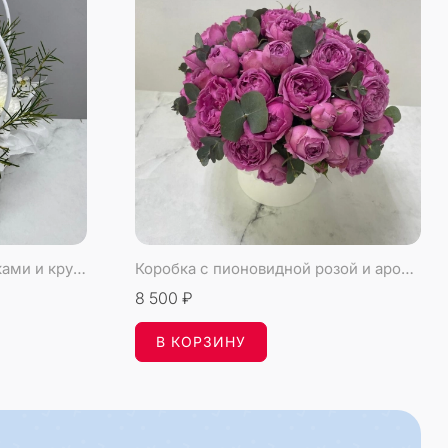
Сумочка с цветущими ветками и кружевными хризантемами
Коробка с пионовидной розой и ароматным эвкалиптом
8 500 ₽
В КОРЗИНУ